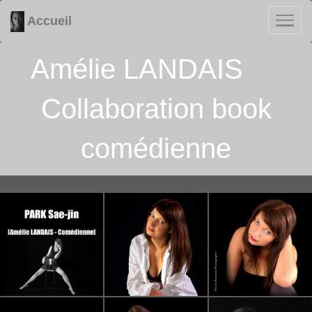
Accueil
Amélie LANDAIS
Collaboration book
comédienne