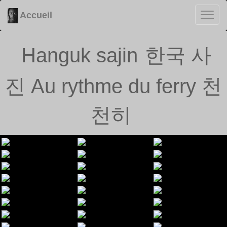
Accueil
Hanguk sajin
한국 사
진
Au rythme du ferry
천
천히