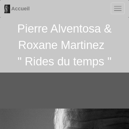
Accueil
Pierre Alventosa &
Roxane Martinez
" Rides du temps "