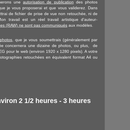
gnerons une
autorisation de publication
des photos
que je vous proposerai et que vous validerez. Dans
trai de fichier de prise de vue non retouchée, ni de
 travail est un réel travail artistique d'auteur-
rces (RAW) ne sont pas communiqués
aux modèles.
 photos
, que je vous soumettrais (généralement par
isée concernera une dizaine de photos, ou plus, de
PEG pour le web (environ 1920 x 1280 pixels). A votre
hotographies retouchées en équivalent format A4 ou
viron 2 1/2 heures - 3 heures