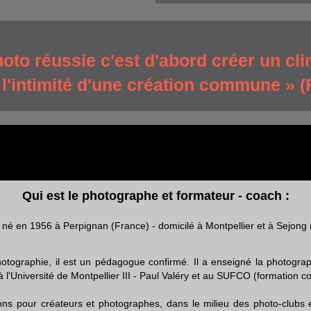
oto réussie c'est d'abord créer un cli
 l'intimité d'une création commune » (
Qui est le photographe et formateur - coach
:
- né en 1956 à Perpignan (France) - domicilé à Montpellier et à Sejon
ographie, il est un pédagogue confirmé. Il a enseigné la photographi
l'Université de Montpellier III - Paul Valéry et au SUFCO (formation co
ons pour créateurs et photographes, dans le milieu des photo-clubs 