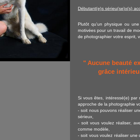
Débutant(e)s sérieu(se)x(s) ac
Plutôt qu'un physique ou une 
motivées pour un travail de mo
de photographier votre esprit, 
" Aucune beauté ex
grâce intérieu
Si vous êtes, intéressé(e) par
approche de la photographie vo
- soit nous pouvons réaliser une
sérieux,
- soit vous voulez réaliser, a
comme modèle,
- soit vous voulez réaliser un