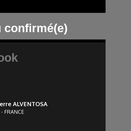
 confirmé(e)
ook
 Pierre ALVENTOSA
R - FRANCE