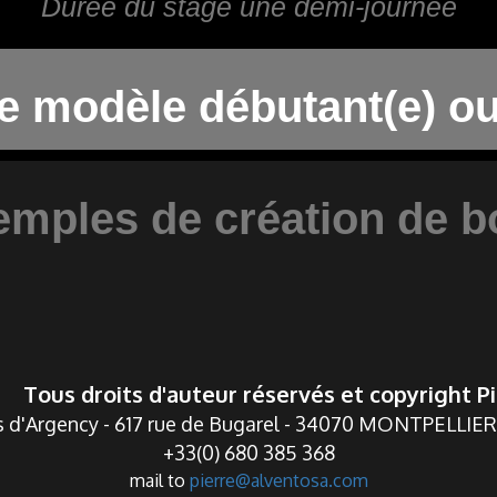
Durée du stage une demi-journée
e modèle débutant(e) ou
emples de création de b
Tous droits d'auteur réservés et copyright
/
 d'Argency - 617 rue de Bugarel - 34070 MONTPELLIE
+33(0) 680 385 368
mail to
pierre@alventosa.com