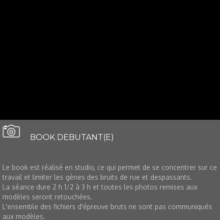
BOOK DEBUTANT(E)
Le book est réalisé en studio, ce qui permet de se concentrer sur ce
travail et limiter les gènes des bruits de rue et despassants.
La séance dure 2 h 1/2 à 3 h et toutes les photos remises aux
modèles seront retouchées.
L'ensemble des fichiers d'épreuve bruts ne sont pas communiqués
aux modèles.